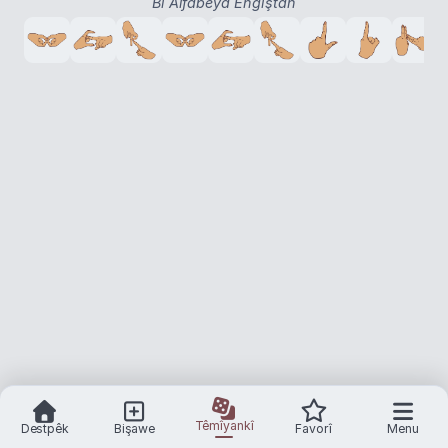
Bi Alfabeya Engiştan
Têmîyankî
Destpêk
Bişawe
Favorî
Menu