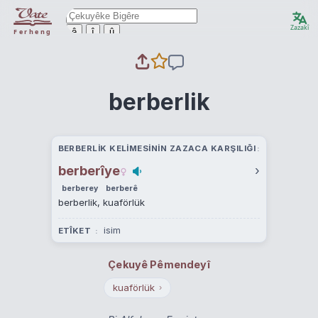
Zazakî
ê
î
û
Ferheng
berberlik
BERBERLIK KELIMESININ ZAZACA KARŞILIĞI
berberîye
›
berberey
berberê
berberlik, kuaförlük
isim
ETÎKET
Çekuyê Pêmendeyî
kuaförlük
›