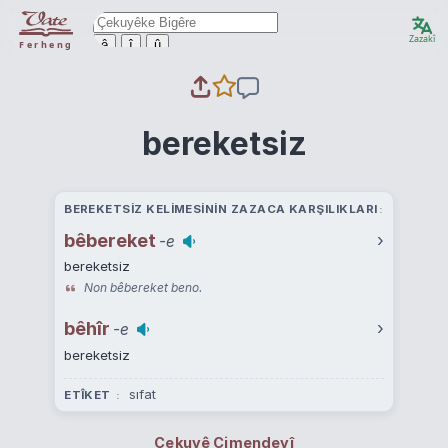
Zazakî
ê
î
û
Ferheng
bereketsiz
BEREKETSIZ KELIMESININ ZAZACA KARŞILIKLARI
bêbereket
›
-e
bereketsiz
Non bêbereket beno.
bêhîr
›
-e
bereketsiz
sıfat
ETÎKET
Çekuyê Cimendeyî