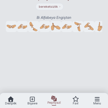
bereketsizlik
›
Bi Alfabeya Engiştan
Peşnîyazî
Destpêk
Bişawe
Favî
Menu