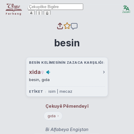
Zazakî
ê
î
û
Ferheng
besin
BESIN KELIMESININ ZAZACA KARŞILIĞI
xida
›
besin, gıda
isim | mecaz
ETÎKET
Çekuyê Pêmendeyî
gıda
›
Bi Alfabeya Engiştan