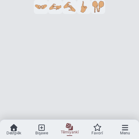
Têmîyankî
Destpêk
Bişawe
Favorî
Menu