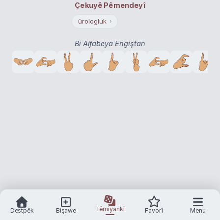
Çekuyê Pêmendeyî
ürologluk
›
Bi Alfabeya Engiştan
Têmîyankî
Destpêk
Bişawe
Favorî
Menu