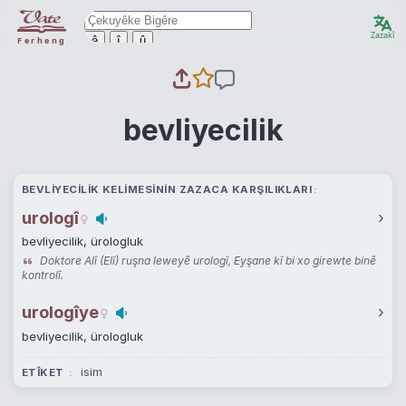
Zazakî
ê
î
û
Ferheng
bevliyecilik
BEVLIYECILIK KELIMESININ ZAZACA KARŞILIKLARI
urologî
›
bevliyecilik, ürologluk
Doktore Alî (Elî) ruşna leweyê urologî, Eyşane kî bi xo girewte binê
kontrolî.
urologîye
›
bevliyecilik, ürologluk
isim
ETÎKET