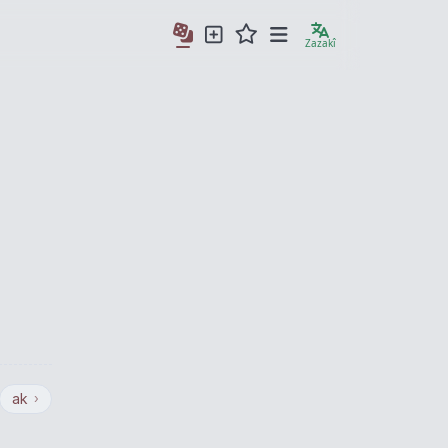
Zazakî
ak
›