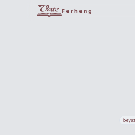
Ferheng
beya