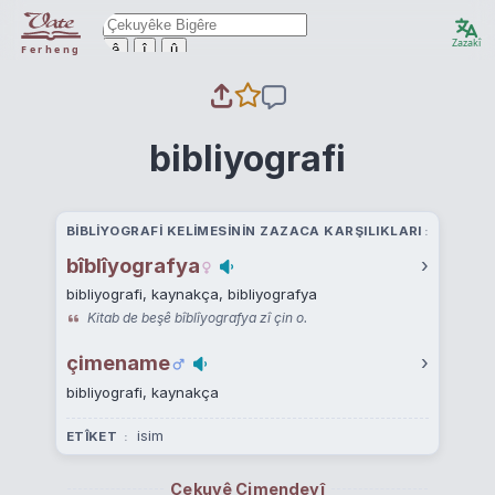
Zazakî
ê
î
û
Ferheng
bibliyografi
BIBLIYOGRAFI KELIMESININ ZAZACA KARŞILIKLARI
bîblîyografya
›
bibliyografi, kaynakça, bibliyografya
Kitab de beşê bîblîyografya zî çin o.
çimename
›
bibliyografi, kaynakça
isim
ETÎKET
Çekuyê Cimendeyî