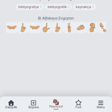
bibliyografya
bibliyografik
kaynakça
›
›
›
Bi Alfabeya Engiştan
Peşnîyazî
Destpêk
Bişawe
Favî
Menu