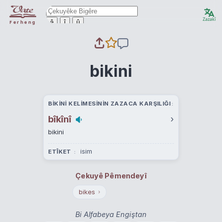
Zazakî
ê
î
û
Ferheng
bikini
BIKINI KELIMESININ ZAZACA KARŞILIĞI
bîkînî
›
bikini
isim
ETÎKET
Çekuyê Pêmendeyî
bikes
›
Bi Alfabeya Engiştan