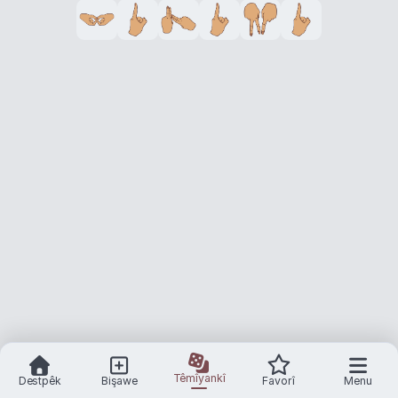
Têmîyankî
Destpêk
Bişawe
Favorî
Menu