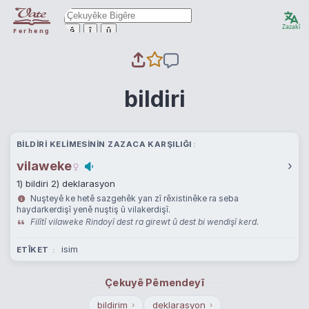
Zazakî
ê
î
û
Ferheng
bildiri
BILDIRI KELIMESININ ZAZACA KARŞILIĞI
vilaweke
›
1) bildiri 2) deklarasyon
Nuşteyê ke hetê sazgehêk yan zî rêxistinêke ra seba
haydarkerdişî yenê nuştiş û vilakerdişî.
Filîtî vilaweke Rindoyî dest ra girewt û dest bi wendişî kerd.
isim
ETÎKET
Çekuyê Pêmendeyî
bildirim
deklarasyon
›
›