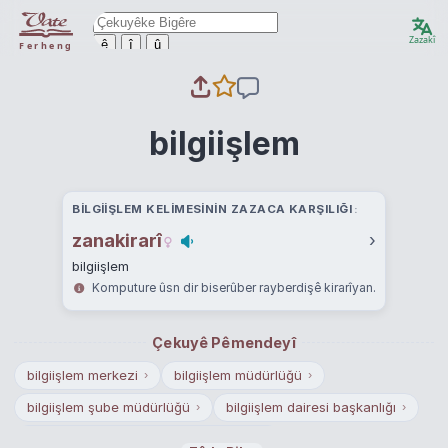
Zazakî
ê
î
û
Ferheng
bilgiişlem
BILGIIŞLEM KELIMESININ ZAZACA KARŞILIĞI
zanakirarî
›
bilgiişlem
Komputure ûsn dir biserûber rayberdişê kirarîyan.
Çekuyê Pêmendeyî
bilgiişlem merkezi
bilgiişlem müdürlüğü
›
›
bilgiişlem şube müdürlüğü
bilgiişlem dairesi başkanlığı
›
›
bilgiişlem ve bilgi yönetimi müdürlüğü
›