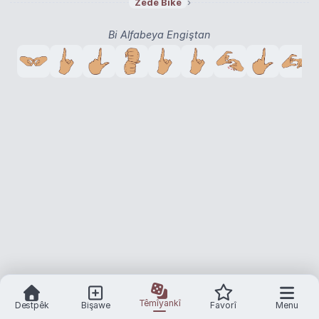
›
Zêde Bike
Bi Alfabeya Engiştan
Têmîyankî
Destpêk
Bişawe
Favorî
Menu