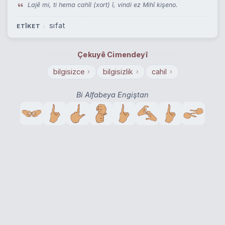
Lajê mi, ti hema cahîl (xort) î, vindi ez Mihî kişeno.
sıfat
ETÎKET
Çekuyê Cimendeyî
bilgisizce
bilgisizlik
cahil
›
›
›
Bi Alfabeya Engiştan