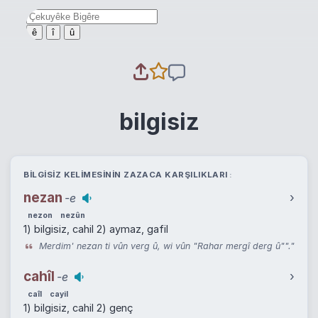
ê
î
û
bilgisiz
BILGISIZ KELIMESININ ZAZACA KARŞILIKLARI
nezan
›
-e
nezon
nezûn
1) bilgisiz, cahil 2) aymaz, gafil
Merdim' nezan ti vûn verg û, wi vûn "Rahar mergî derg û""."
cahîl
›
-e
caîl
cayil
1) bilgisiz, cahil 2) genç