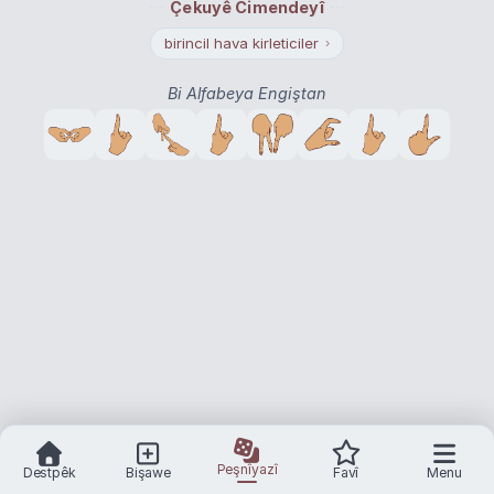
Çekuyê Cimendeyî
birincil hava kirleticiler
›
Bi Alfabeya Engiştan
Peşnîyazî
Destpêk
Bişawe
Favî
Menu