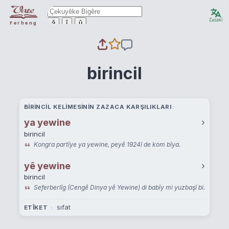
Zazakî
ê
î
û
Ferheng
birincil
BIRINCIL KELIMESININ ZAZACA KARŞILIKLARI
ya yewine
›
birincil
Kongra partîye ya yewine, peyê 1924î de kom bîya.
yê yewine
›
birincil
Seferberlîg (Cengê Dinya yê Yewine) di babîy mi yuzbaşî bi.
sıfat
ETÎKET