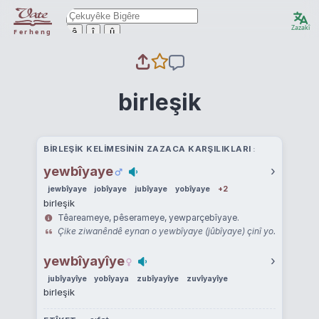
Zazakî
ê
î
û
Ferheng
birleşik
BIRLEŞIK KELIMESININ ZAZACA KARŞILIKLARI
yewbîyaye
›
jewbîyaye
jobîyaye
jubîyaye
yobîyaye
+2
birleşik
Têareameye, pêserameye, yewparçebîyaye.
Çike ziwanêndê eynan o yewbîyaye (jûbîyaye) çinî yo.
yewbîyayîye
›
jubîyayîye
yobîyaya
zubîyayîye
zuvîyayîye
birleşik