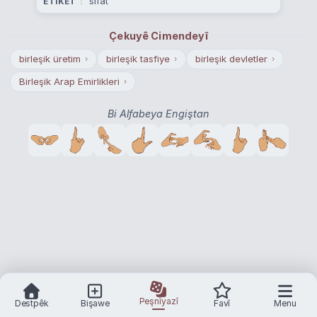
sıfat
ETÎKET
Çekuyê Cimendeyî
birleşik üretim
birleşik tasfiye
birleşik devletler
›
›
›
Birleşik Arap Emirlikleri
›
Bi Alfabeya Engiştan
Peşnîyazî
Destpêk
Bişawe
Favî
Menu