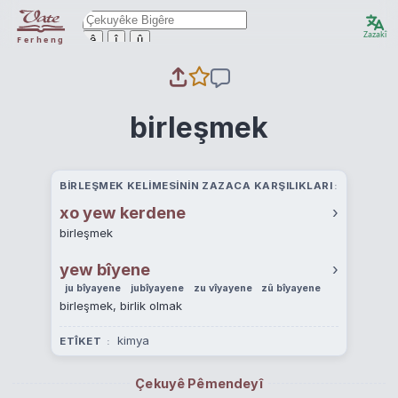
Zazakî
ê
î
û
Ferheng
birleşmek
BIRLEŞMEK KELIMESININ ZAZACA KARŞILIKLARI
xo yew kerdene
›
birleşmek
yew bîyene
›
ju bîyayene
jubîyayene
zu vîyayene
zû bîyayene
birleşmek, birlik olmak
kimya
ETÎKET
Çekuyê Pêmendeyî