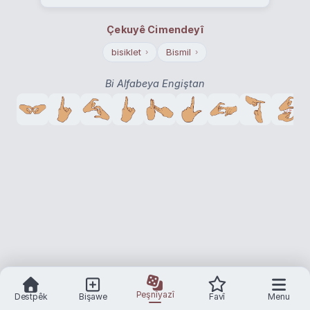
Çekuyê Cimendeyî
bisiklet
Bismil
›
›
Bi Alfabeya Engiştan
Peşnîyazî
Destpêk
Bişawe
Favî
Menu