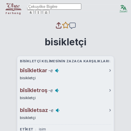
Zazakî
ê
î
û
Ferheng
bisikletçi
BISIKLETÇI KELIMESININ ZAZACA KARŞILIKLARI
bîsîkletkar
›
-e
bisikletçi
bîsîkletroş
›
-e
bisikletçi
bîsîkletsaz
›
-e
bisikletçi
isim
ETÎKET