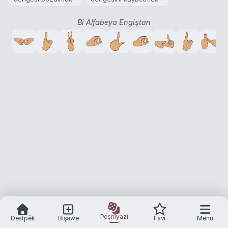
Bi Alfabeya Engiştan
Peşnîyazî
Destpêk
Bişawe
Favî
Menu