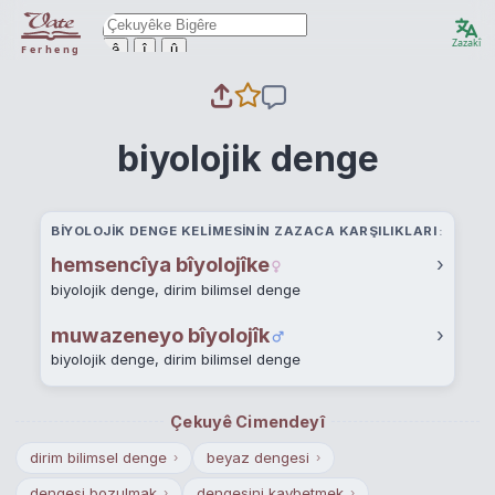
Zazakî
ê
î
û
Ferheng
biyolojik denge
BIYOLOJIK DENGE KELIMESININ ZAZACA KARŞILIKLARI
hemsencîya bîyolojîke
›
biyolojik denge, dirim bilimsel denge
muwazeneyo bîyolojîk
›
biyolojik denge, dirim bilimsel denge
Çekuyê Cimendeyî
dirim bilimsel denge
beyaz dengesi
›
›
dengesi bozulmak
dengesini kaybetmek
›
›