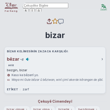
Zazakî
ê
î
û
Ferheng
bizar
BIZAR KELIMESININ ZAZACA KARŞILIĞI
bêzar
›
-e
aciz
bezgin, bizar
Keso ke bêzerrî yo.
Waya mi Gule bêzar û bêziwan, winî çimî akerde kêrangan de şîbî.
zarf
ETÎKET
Çekuyê Cimendeyî
bizar olmak
bizar olma
bizarlık
bezdirmek
›
›
›
›