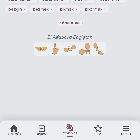
bezgin
bezmek
bıkmak
bıktırmak
›
›
›
›
usandırmak
usanmak
›
›
›
Zêde Bike
Bi Alfabeya Engiştan
Peşnîyazî
Destpêk
Bişawe
Favî
Menu