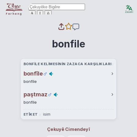
Zazakî
ê
î
û
Ferheng
bonfile
BONFILE KELIMESININ ZAZACA KARŞILIKLARI
bonfîle
›
bonfile
paştmaz
›
bonfile
isim
ETÎKET
Çekuyê Cimendeyî