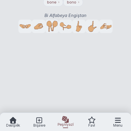
bone
bono
›
›
Bi Alfabeya Engiştan
Peşnîyazî
Destpêk
Bişawe
Favî
Menu