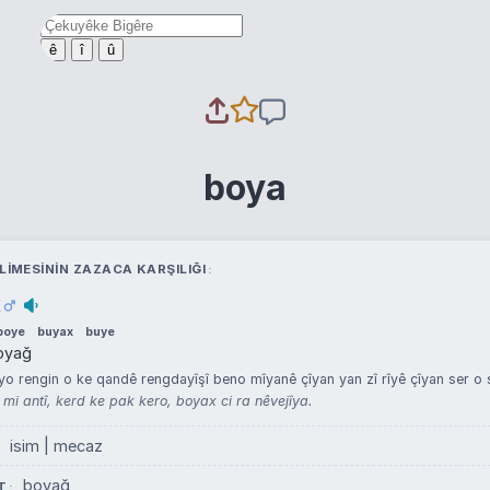
ê
î
û
boya
LIMESININ ZAZACA KARŞILIĞI
x
boye
buyax
buye
oyağ
 rengin o ke qandê rengdayîşî beno mîyanê çîyan yan zî rîyê çîyan ser o 
mi antî, kerd ke pak kero, boyax ci ra nêvejîya.
isim | mecaz
boyağ
T