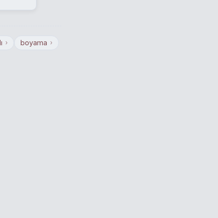
ı
boyama
›
›