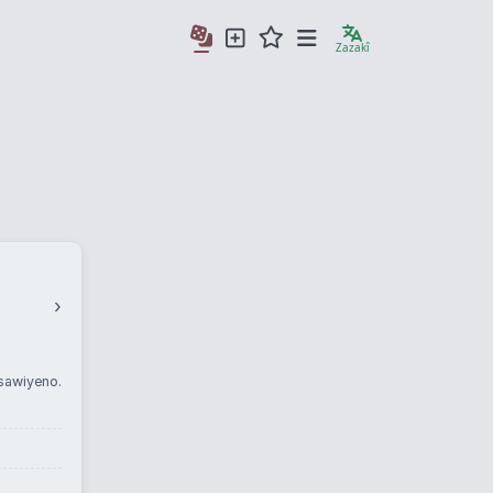
Zazakî
›
sawiyeno.