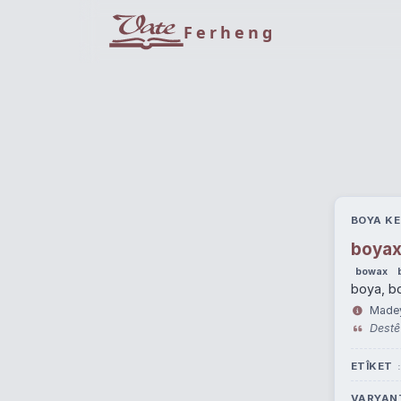
Ferheng
BOYA KE
boya
bowax
boya, b
Madeyo
Destê 
ETÎKET
VARYAN