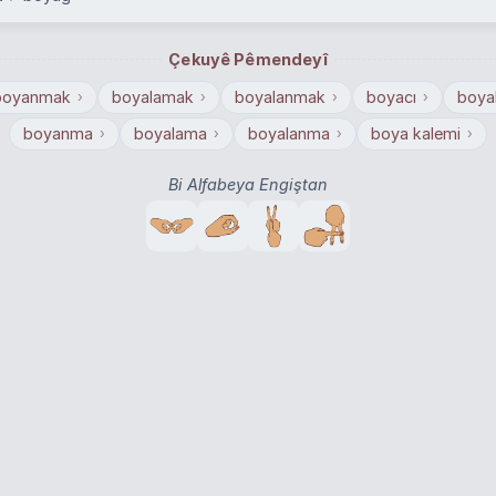
Çekuyê Pêmendeyî
boyanmak
boyalamak
boyalanmak
boyacı
boyal
›
›
›
›
boyanma
boyalama
boyalanma
boya kalemi
›
›
›
›
Bi Alfabeya Engiştan