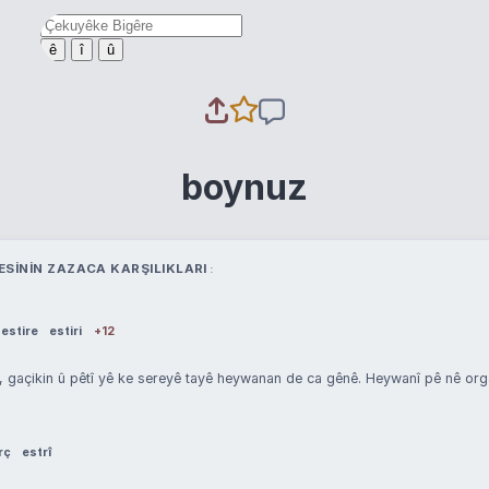
ê
î
û
boynuz
ESININ ZAZACA KARŞILIKLARI
estire
estiri
+12
 gaçikin û pêtî yê ke sereyê tayê heywanan de ca gênê. Heywanî pê nê or
rç
estrî