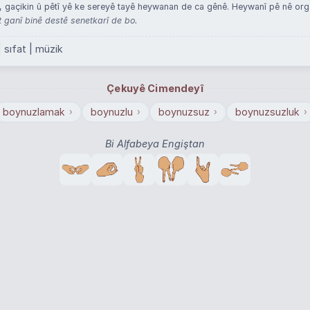
 gaçikin û pêtî yê ke sereyê tayê heywanan de ca gênê. Heywanî pê nê or
ganî binê destê senetkarî de bo.
| sıfat | müzik
Çekuyê Cimendeyî
boynuzlamak
boynuzlu
boynuzsuz
boynuzsuzluk
›
›
›
›
Bi Alfabeya Engiştan