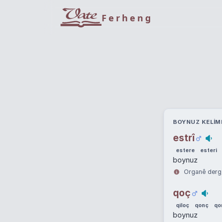
Ferheng
BOYNUZ KELIM
estrî
estere
esteri
boynuz
Organê derg,
qoç
qiloç
qonç
qo
boynuz