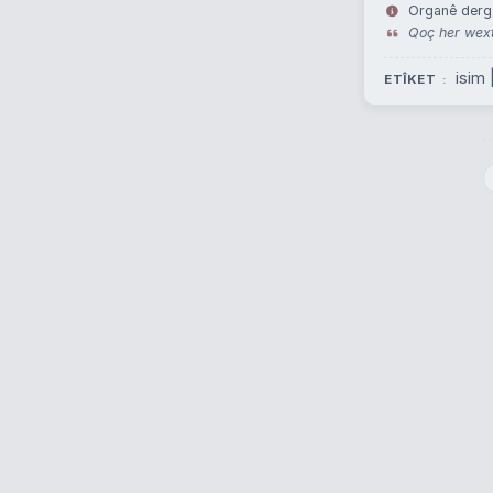
Organê derg,
Qoç her wext 
isim 
ETÎKET