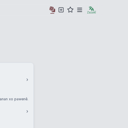
Zazakî
›
ganan xo pawenê.
›