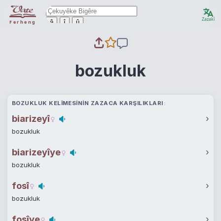
Zazakî
ê
î
û
Ferheng
bozukluk
BOZUKLUK KELIMESININ ZAZACA KARŞILIKLARI
biarizeyî
›
bozukluk
biarizeyîye
›
bozukluk
fosî
›
bozukluk
fosîye
›