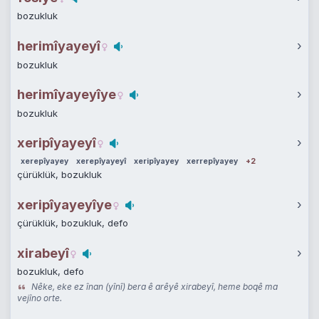
bozukluk
herimîyayeyî
›
bozukluk
herimîyayeyîye
›
bozukluk
xeripîyayeyî
›
xerepîyayey
xerepîyayeyî
xeripîyayey
xerrepîyayey
+2
çürüklük, bozukluk
xeripîyayeyîye
›
çürüklük, bozukluk, defo
xirabeyî
›
bozukluk, defo
Nêke, eke ez înan (yînî) bera ê arêyê xirabeyî, heme boqê ma
vejîno orte.