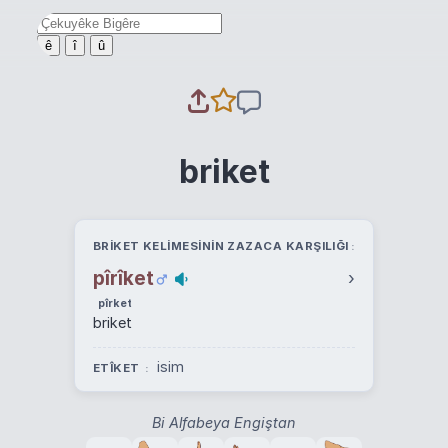
ê
î
û
briket
BRIKET KELIMESININ ZAZACA KARŞILIĞI
pîrîket
›
pîrket
briket
isim
ETÎKET
Bi Alfabeya Engiştan