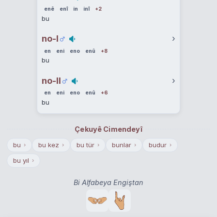
enê
enî
in
inî
+2
bu
no-I
›
en
eni
eno
enû
+8
bu
no-II
›
en
eni
eno
enû
+6
bu
Çekuyê Cimendeyî
bu
bu kez
bu tür
bunlar
budur
›
›
›
›
›
bu yıl
›
Bi Alfabeya Engiştan