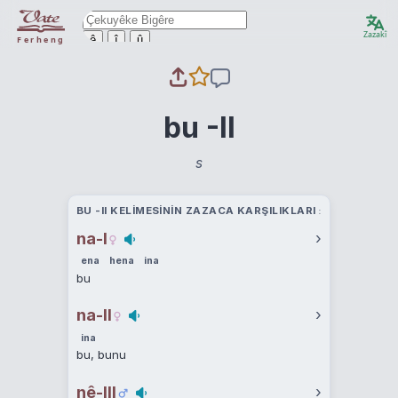
Zazakî
ê
î
û
Ferheng
bu -II
s
BU -II KELIMESININ ZAZACA KARŞILIKLARI
na-I
›
ena
hena
ina
bu
na-II
›
ina
bu, bunu
nê-III
›