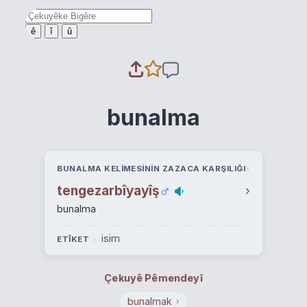
ê
î
û
bunalma
BUNALMA KELIMESININ ZAZACA KARŞILIĞI
tengezarbîyayîş
›
bunalma
isim
ETÎKET
Çekuyê Pêmendeyî
bunalmak
›