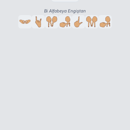
Bi Alfabeya Engiştan