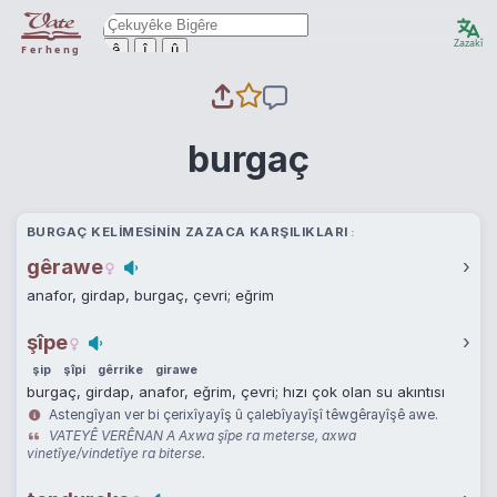
Zazakî
ê
î
û
Ferheng
burgaç
BURGAÇ KELIMESININ ZAZACA KARŞILIKLARI
gêrawe
›
anafor, girdap, burgaç, çevri; eğrim
şîpe
›
şip
şîpi
gêrrike
girawe
burgaç, girdap, anafor, eğrim, çevri; hızı çok olan su akıntısı
Astengîyan ver bi çerixîyayîş û çalebîyayîşî têwgêrayîşê awe.
VATEYÊ VERÊNAN A Axwa şîpe ra meterse, axwa
vinetîye/vindetîye ra biterse.