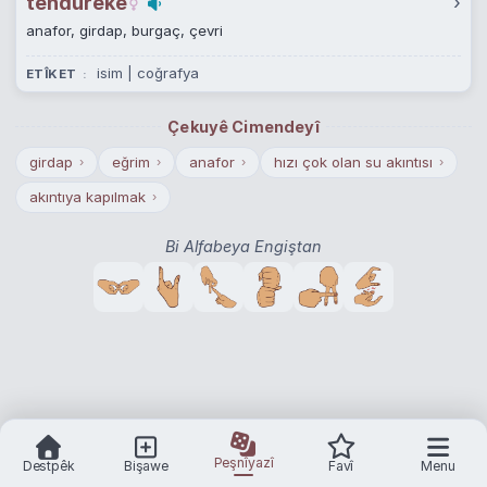
tendureke
›
anafor, girdap, burgaç, çevri
isim | coğrafya
ETÎKET
Çekuyê Cimendeyî
girdap
eğrim
anafor
hızı çok olan su akıntısı
›
›
›
›
akıntıya kapılmak
›
Bi Alfabeya Engiştan
Peşnîyazî
Destpêk
Bişawe
Favî
Menu