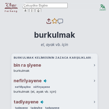
Zazakî
ê
î
û
Ferheng
burkulmak
el, ayak vb. için
BURKULMAK KELIMESININ ZAZACA KARŞILIKLARI
bin ra şîyene
›
burkulmak
nefirîyayene
›
nefilîyayîne
nêfiryayene
burkulmak (el, ayak vb. için)
tadîyayene
›
tadeyene
tadeyîne
tadyayene