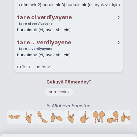
1) dönmek 2) burulmak 3) burkulmak (el, ayak vb. için)
ta re ci verdîyayene
›
ta ro ci verdîyayene
burkulmak (el, ayak vb. için)
ta re ... verdîyayene
›
ta ro ... verdîyayene
burkulmak (el, ayak vb. için)
mecaz
ETÎKET
Çekuyê Pêmendeyî
burulmak
›
Bi Alfabeya Engiştan