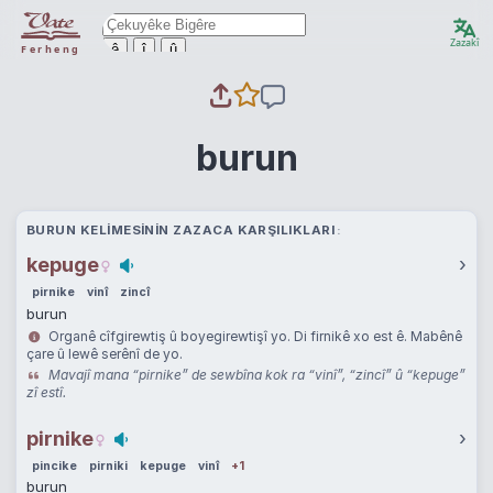
Zazakî
ê
î
û
Ferheng
burun
BURUN KELIMESININ ZAZACA KARŞILIKLARI
kepuge
›
pirnike
vinî
zincî
burun
Organê cîfgirewtiş û boyegirewtişî yo. Di firnikê xo est ê. Mabênê
çare û lewê serênî de yo.
Mavajî mana “pirnike” de sewbîna kok ra “vinî”, “zincî” û “kepuge”
zî estî.
pirnike
›
pincike
pirniki
kepuge
vinî
+1
burun