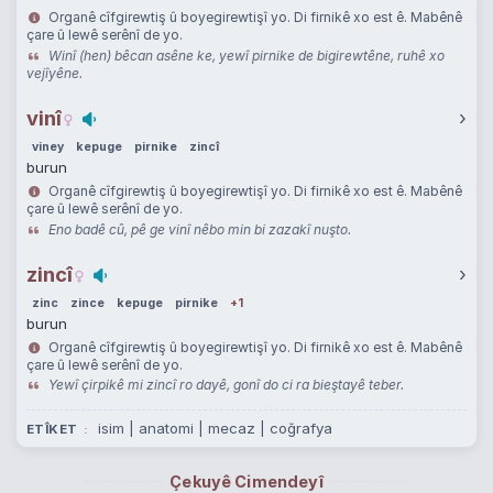
Organê cîfgirewtiş û boyegirewtişî yo. Di firnikê xo est ê. Mabênê
çare û lewê serênî de yo.
Winî (hen) bêcan asêne ke, yewî pirnike de bigirewtêne, ruhê xo
vejîyêne.
vinî
›
viney
kepuge
pirnike
zincî
burun
Organê cîfgirewtiş û boyegirewtişî yo. Di firnikê xo est ê. Mabênê
çare û lewê serênî de yo.
Eno badê cû, pê ge vinî nêbo min bi zazakî nuşto.
zincî
›
zinc
zince
kepuge
pirnike
+1
burun
Organê cîfgirewtiş û boyegirewtişî yo. Di firnikê xo est ê. Mabênê
çare û lewê serênî de yo.
Yewî çirpikê mi zincî ro dayê, gonî do ci ra bieştayê teber.
isim | anatomi | mecaz | coğrafya
ETÎKET
Çekuyê Cimendeyî