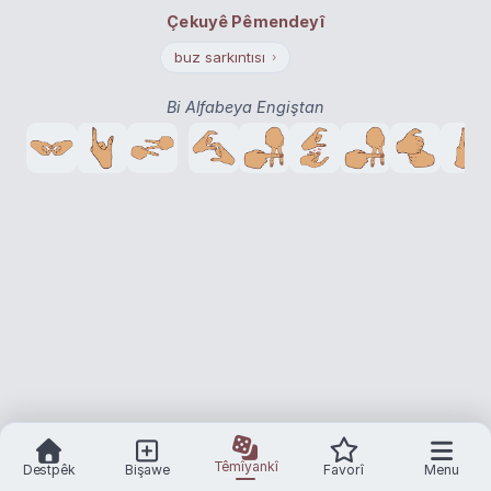
Çekuyê Pêmendeyî
buz sarkıntısı
›
Bi Alfabeya Engiştan
Têmîyankî
Destpêk
Bişawe
Favorî
Menu