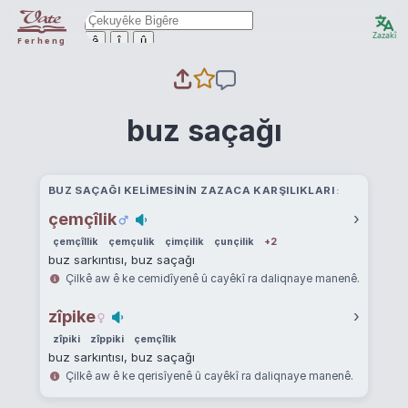
Zazakî
ê
î
û
Ferheng
buz saçağı
BUZ SAÇAĞI KELIMESININ ZAZACA KARŞILIKLARI
çemçîlik
›
çemçîllik
çemçulik
çimçilik
çunçilik
+2
buz sarkıntısı, buz saçağı
Çilkê aw ê ke cemidîyenê û cayêkî ra daliqnaye manenê.
zîpike
›
zîpiki
zîppiki
çemçîlik
buz sarkıntısı, buz saçağı
Çilkê aw ê ke qerisîyenê û cayêkî ra daliqnaye manenê.