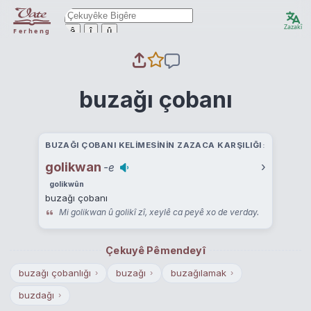
Zazakî
ê
î
û
Ferheng
buzağı çobanı
BUZAĞI ÇOBANI KELIMESININ ZAZACA KARŞILIĞI
golikwan
›
-e
golikwûn
buzağı çobanı
Mi golikwan û golikî zî, xeylê ca peyê xo de verday.
Çekuyê Pêmendeyî
buzağı çobanlığı
buzağı
buzağılamak
›
›
›
buzdağı
›