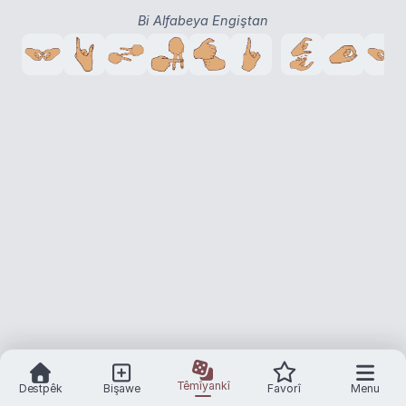
Bi Alfabeya Engiştan
Têmîyankî
Destpêk
Bişawe
Favorî
Menu