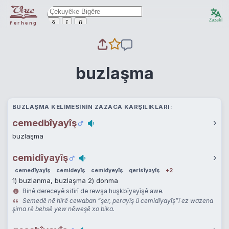
Zazakî
ê
î
û
Ferheng
buzlaşma
BUZLAŞMA KELIMESININ ZAZACA KARŞILIKLARI
cemedbîyayîş
›
buzlaşma
cemidîyayîş
›
cemedîyayîş
cemideyîş
cemidyeyîş
qerisîyayîş
+2
1) buzlanma, buzlaşma 2) donma
Binê dereceyê sifirî de rewşa huşkbîyayîşê awe.
Semedê nê hîrê cewaban “şer, perayîş û cemidîyayîş”î ez wazena
şima rê behsê yew nêweşê xo bika.