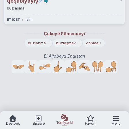
qeşabîyayîş
›
buzlaşma
isim
ETÎKET
Çekuyê Pêmendeyî
buzlanma
buzlaşmak
donma
›
›
›
Bi Alfabeya Engiştan
Têmîyankî
Destpêk
Bişawe
Favorî
Menu