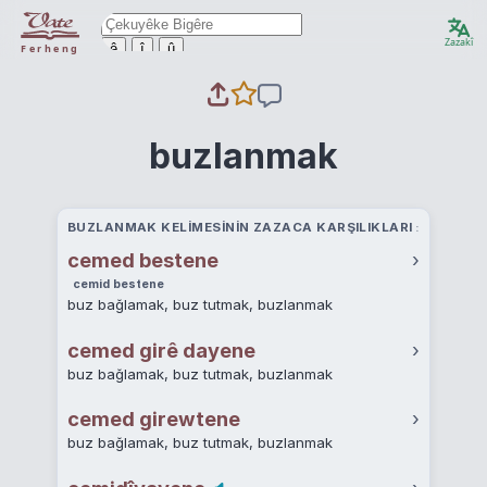
Zazakî
ê
î
û
Ferheng
buzlanmak
BUZLANMAK KELIMESININ ZAZACA KARŞILIKLARI
cemed bestene
›
cemid bestene
buz bağlamak, buz tutmak, buzlanmak
cemed girê dayene
›
buz bağlamak, buz tutmak, buzlanmak
cemed girewtene
›
buz bağlamak, buz tutmak, buzlanmak