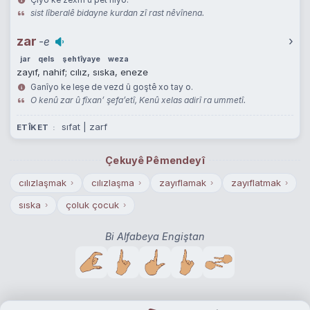
sist lîberalê bidayne kurdan zî rast nêvînena.
zar
›
-e
jar
qels
şehtîyaye
weza
zayıf, nahif; cılız, sıska, eneze
Ganîyo ke leşe de vezd û goştê xo tay o.
O kenû zar û fîxan’ şefa’etî, Kenû xelas adirî ra ummetî.
sıfat | zarf
ETÎKET
Çekuyê Pêmendeyî
cılızlaşmak
cılızlaşma
zayıflamak
zayıflatmak
›
›
›
›
sıska
çoluk çocuk
›
›
Bi Alfabeya Engiştan