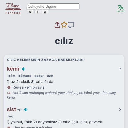
Zazakî
ê
î
û
Ferheng
cılız
CILIZ KELIMESININ ZAZACA KARŞILIKLARI
kêmî
›
kêm
kêmane
qusur
uzir
1) az 2) eksik 3) cılız 4) dar
Rewşa kêmîbîyayîşî.
Her însan muheqeq waharê yew zûnî yo, en kêmî yew zûn qisey
kenû.
sist
›
-e
leq
1) yoksul, fakir 2) dayanıksız 3) cılız (ışık için), gevşek
Çîyo ke zexm û pêt nîyo.