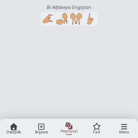
Bi Alfabeya Engiştan
Peşnîyazî
Destpêk
Bişawe
Favî
Menu