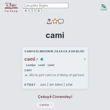
Zazakî
ê
î
û
Ferheng
cami
CAMI KELIMESININ ZAZACA KARŞILIĞI
camî
›
camîye
comî
cûmî
cami
Ma ne şonî camî ne zî Melay di qalî kenî.
isim | din bilimi | sıfat
ETÎKET
Çekuyê Cimendeyî
camia
›