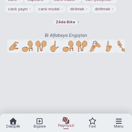
canlı yayın
canlı model
dirilmek
diriltmek
›
›
›
›
dirileşmek
diri
icap
denek
gerek
›
›
›
›
›
›
Zêde Bike
diri diri
›
Bi Alfabeya Engiştan
Peşnîyazî
Destpêk
Bişawe
Favî
Menu