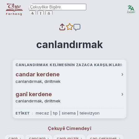
Zazakî
ê
î
û
Ferheng
canlandırmak
CANLANDIRMAK KELIMESININ ZAZACA KARŞILIKLARI
candar kerdene
›
canlandırmak, diriltmek
ganî kerdene
›
canlandırmak, diriltmek
mecaz | tıp | sinema | televizyon
ETÎKET
Çekuyê Cimendeyî
canlı
capcanlı
canlı müzik
can çekişmek
›
›
›
›