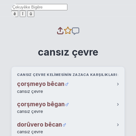
ê
î
û
cansız çevre
CANSIZ ÇEVRE KELIMESININ ZAZACA KARŞILIKLARI
çorşmeyo bêcan
›
cansız çevre
çorşmeyo bêgan
›
cansız çevre
dorûvero bêcan
›
cansız çevre