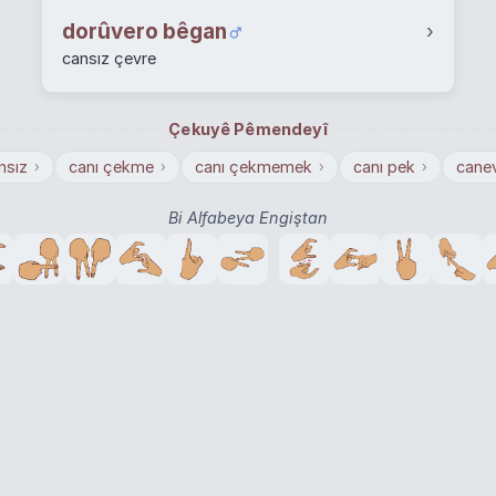
dorûvero bêgan
›
cansız çevre
Çekuyê Pêmendeyî
nsız
canı çekme
canı çekmemek
canı pek
canev
›
›
›
›
Bi Alfabeya Engiştan