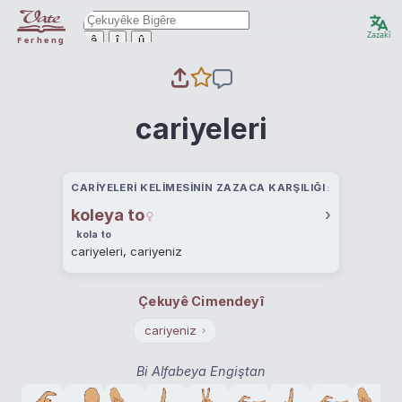
Zazakî
ê
î
û
Ferheng
cariyeleri
CARIYELERI KELIMESININ ZAZACA KARŞILIĞI
koleya to
›
kola to
cariyeleri, cariyeniz
Çekuyê Cimendeyî
cariyeniz
›
Bi Alfabeya Engiştan