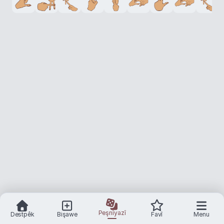
Peşnîyazî
Destpêk
Bişawe
Favî
Menu