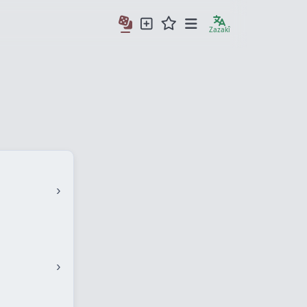
Zazakî
›
›