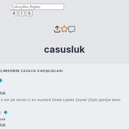
ê
î
û
casusluk
LIMESININ ZAZACA KARŞILIKLARI
sluk
o ma şik berdo ci ke muxtarê Dewa Lepike Zeynel Çîçek ajanîye keno.
usê
sluk