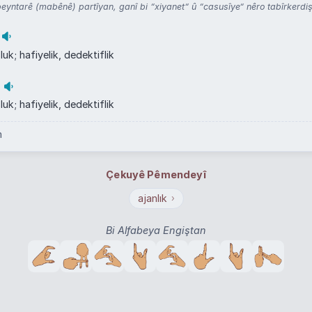
yntarê (mabênê) partîyan, ganî bi “xiyanet“ û “casusîye“ nêro tabîrkerdi
luk; hafiyelik, dedektiflik
luk; hafiyelik, dedektiflik
m
Çekuyê Pêmendeyî
ajanlık
›
Bi Alfabeya Engiştan