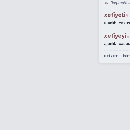
Reqabetê be
xefîyetî
ajanlık, casus
xefîyeyî
ajanlık, casus
isi
ETÎKET