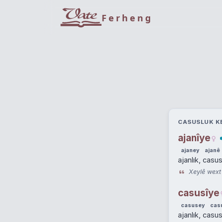
Ferheng
CASUSLUK KE
ajanîye
ajaney
ajanê
ajanlık, casu
Xeylê wext 
casusîye
casusey
cas
ajanlık, casu