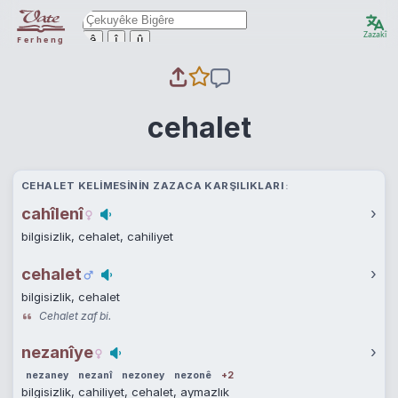
Zazakî
ê
î
û
Ferheng
cehalet
CEHALET KELIMESININ ZAZACA KARŞILIKLARI
cahîlenî
›
bilgisizlik, cehalet, cahiliyet
cehalet
›
bilgisizlik, cehalet
Cehalet zaf bi.
nezanîye
›
nezaney
nezanî
nezoney
nezonê
+2
bilgisizlik, cahiliyet, cehalet, aymazlık