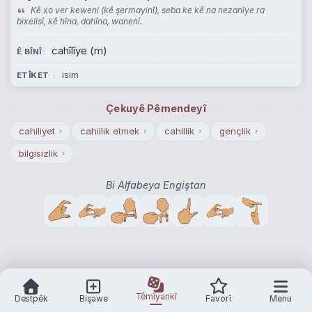
Kê xo ver keweni (kê şermayinî), seba ke kê na nezanîye ra
bixelisî, kê hîna, dahîna, wanenî.
cahîlîye (m)
Ê BÎNÎ
isim
ETÎKET
Çekuyê Pêmendeyî
cahiliyet
cahillik etmek
cahillik
gençlik
›
›
›
›
bilgisizlik
›
Bi Alfabeya Engiştan
Têmîyankî
Destpêk
Bişawe
Favorî
Menu