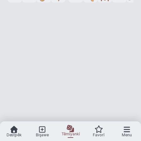
Têmîyankî
Destpêk
Bişawe
Favorî
Menu