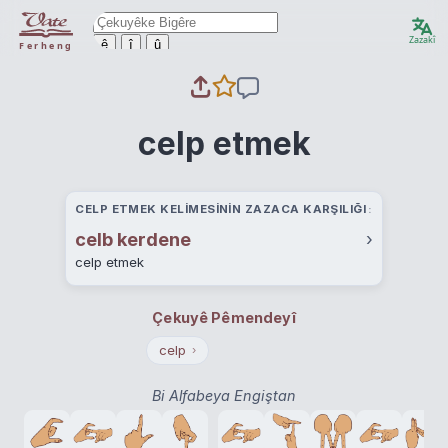
Zazakî
ê
î
û
Ferheng
celp etmek
CELP ETMEK KELIMESININ ZAZACA KARŞILIĞI
celb kerdene
›
celp etmek
Çekuyê Pêmendeyî
celp
›
Bi Alfabeya Engiştan