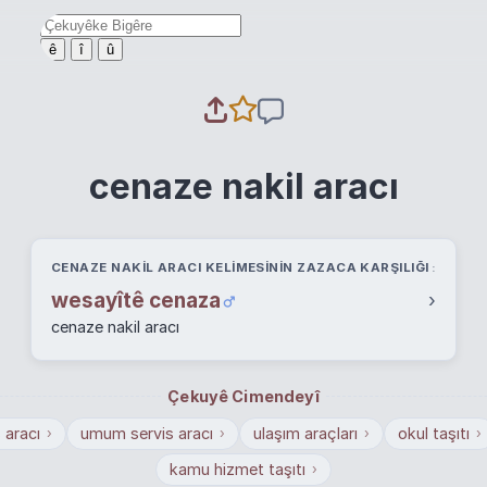
ê
î
û
cenaze nakil aracı
CENAZE NAKIL ARACI KELIMESININ ZAZACA KARŞILIĞI
wesayîtê cenaza
›
cenaze nakil aracı
Çekuyê Cimendeyî
 aracı
umum servis aracı
ulaşım araçları
okul taşıtı
›
›
›
›
kamu hizmet taşıtı
›