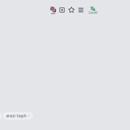
Zazakî
arazi taşıtı
›