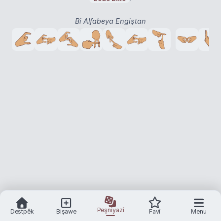
cesaretlendirilmek
cüret etmek
yüreklendi rilmek
›
›
›
Bi Alfabeya Engiştan
Peşnîyazî
Destpêk
Bişawe
Favî
Menu