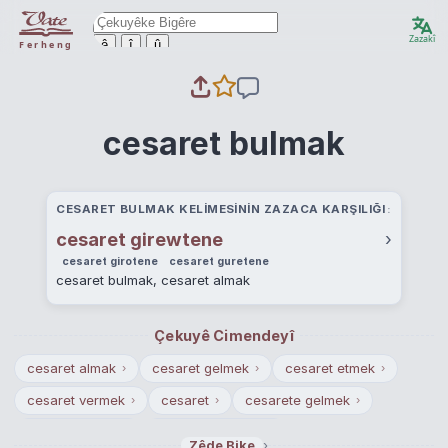
Zazakî
ê
î
û
Ferheng
cesaret bulmak
CESARET BULMAK KELIMESININ ZAZACA KARŞILIĞI
cesaret girewtene
›
cesaret girotene
cesaret guretene
cesaret bulmak, cesaret almak
Çekuyê Cimendeyî
cesaret almak
cesaret gelmek
cesaret etmek
›
›
›
cesaret vermek
cesaret
cesarete gelmek
›
›
›
cesaretlenmek
cesaretlendirmek
›
›
›
Zêde Bike