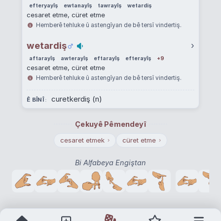
efteryayîş
ewtanayîş
tawrayîş
wetardiş
cesaret etme, cüret etme
Hemberê tehluke û astengîyan de bê tersî vindertiş.
wetardiş
›
aftarayîş
awterayîş
eftarayîş
efterayîş
+9
cesaret etme, cüret etme
Hemberê tehluke û astengîyan de bê tersî vindertiş.
curetkerdiş (n)
Ê BÎNÎ
Çekuyê Pêmendeyî
cesaret etmek
cüret etme
›
›
Bi Alfabeya Engiştan