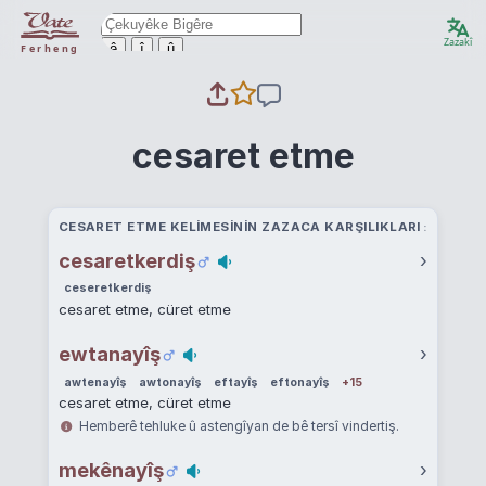
Zazakî
ê
î
û
Ferheng
cesaret etme
CESARET ETME KELIMESININ ZAZACA KARŞILIKLARI
cesaretkerdiş
›
ceseretkerdiş
cesaret etme, cüret etme
ewtanayîş
›
awtenayîş
awtonayîş
eftayîş
eftonayîş
+15
cesaret etme, cüret etme
Hemberê tehluke û astengîyan de bê tersî vindertiş.
mekênayîş
›