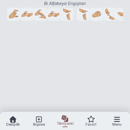
Bi Alfabeya Engiştan
Têmîyankî
Destpêk
Bişawe
Favorî
Menu