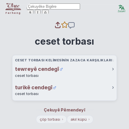
Zazakî
ê
î
û
Ferheng
ceset torbası
CESET TORBASI KELIMESININ ZAZACA KARŞILIKLARI
tewreyê cendegî
›
ceset torbası
turikê cendegî
›
ceset torbası
Çekuyê Pêmendeyî
çöp torbası
akıl küpü
›
›