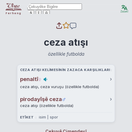
Zazakî
ê
î
û
Ferheng
ceza atışı
özellikle futbolda
CEZA ATIŞI KELIMESININ ZAZACA KARŞILIKLARI
penaltî
›
ceza atışı, ceza vuruşu (özellikle futbolda)
pirodayîşê ceza
›
ceza atışı (özellikle futbolda)
isim | spor
ETÎKET
Çekuyê Cimendeyî