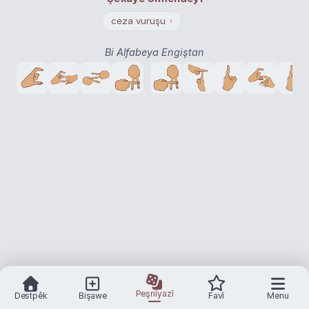
ceza vuruşu
›
Bi Alfabeya Engiştan
Peşnîyazî
Destpêk
Bişawe
Favî
Menu