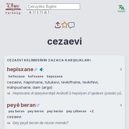
Zazakî
ê
î
û
Ferheng
cezaevi
CEZAEVI KELIMESININ ZAZACA KARŞILIKLARI
hepisxane
›
hefisxane
hefsxane
hepsxane
cezaevi, hapishane, tutukevi, tevkifhane, tevkifevi,
mahpushane; dam (argo)
Hepisxane di qiseykerdişê Avûkatî û hepsîyan zî qedexe (yasak) yû.
peyê beran
›
pey beran
pey beron
pey berûn
pey çêberan
+2
cezaevi
Qey peyê beran de nezan mendo?