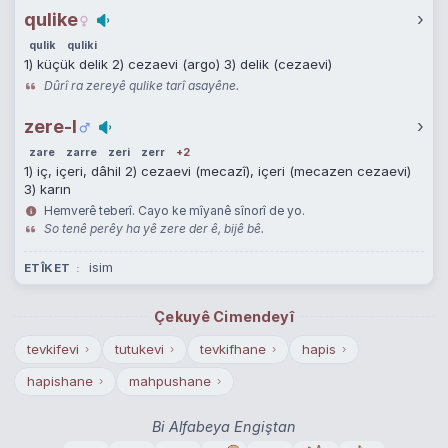
qulike
›
qulik
quliki
1) küçük delik 2) cezaevi (argo) 3) delik (cezaevi)
Dûrî ra zereyê qulike tarî asayêne.
zere-I
›
zare
zarre
zeri
zerr
+2
1) iç, içeri, dâhil 2) cezaevi (mecazî), içeri (mecazen cezaevi)
3) karın
Hemverê teberî. Cayo ke mîyanê sînorî de yo.
So tenê perêy ha yê zere der ê, bijê bê.
isim
ETÎKET
Çekuyê Cimendeyî
tevkifevi
tutukevi
tevkifhane
hapis
›
›
›
›
hapishane
mahpushane
›
›
Bi Alfabeya Engiştan