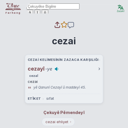
Zazakî
ê
î
û
Ferheng
cezai
CEZAI KELIMESININ ZAZACA KARŞILIĞI
cezayî
›
-ye
cezaî
cezai
yê Qanunî Cezayî û maddeyî 45.
sıfat
ETÎKET
Çekuyê Pêmendeyî
cezai ehliyet
›