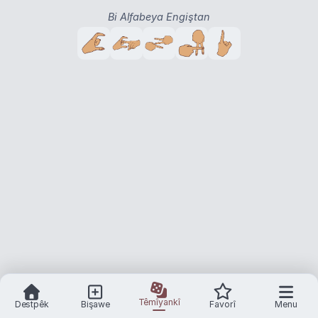
Bi Alfabeya Engiştan
Têmîyankî
Destpêk
Bişawe
Favorî
Menu