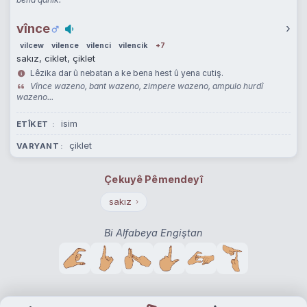
vînce
›
vilcew
vilence
vilenci
vilencik
+7
sakız, ciklet, çiklet
Lêzika dar û nebatan a ke bena hest û yena cutiş.
Vînce wazeno, bant wazeno, zimpere wazeno, ampulo hurdî
wazeno...
isim
ETÎKET
çiklet
VARYANT
Çekuyê Pêmendeyî
sakız
›
Bi Alfabeya Engiştan