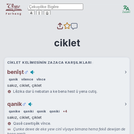
Zazakî
ê
î
û
Ferheng
ciklet
CIKLET KELIMESININ ZAZACA KARŞILIKLARI
benîşt
›
qanik
vilence
vînce
sakız, ciklet, çiklet
Lêzika dar û nebatan a ke bena hest û yena cutiş.
qanik
›
qanike
qaniki
qonik
qoniki
+4
sakız, ciklet, çiklet
Qasê cawitişêk vînce.
Çunke dewe de eke yew cinî vîyaye bimana hema fekê dewijan de
bena qanik.