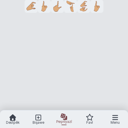
Peşnîyazî
Destpêk
Bişawe
Favî
Menu