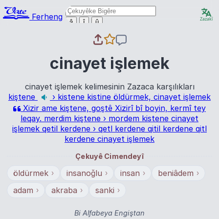
Ferheng
Zazakî
ê
î
û
cinayet işlemek
cinayet işlemek kelimesinin Zazaca karşılıkları
kiştene
›
kistene
kistine
öldürmek, cinayet işlemek
Xizir ame kiştene, goştê Xizirî bî boyin, kermî tey
leqay.
merdim kiştene
›
mordem kistene
cinayet
işlemek
qetil kerdene
›
qetl kerdene
qitil kerdene
qitl
kerdene
cinayet işlemek
Çekuyê Cimendeyî
öldürmek
insanoğlu
insan
beniâdem
›
›
›
›
adam
akraba
sanki
›
›
›
Bi Alfabeya Engiştan