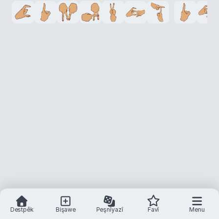
Destpêk
Bişawe
Peşnîyazî
Favî
Menu