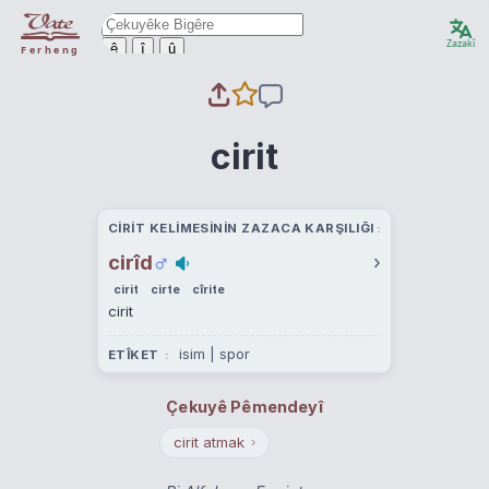
Zazakî
ê
î
û
Ferheng
cirit
CIRIT KELIMESININ ZAZACA KARŞILIĞI
cirîd
›
cirit
cirte
cîrite
cirit
isim | spor
ETÎKET
Çekuyê Pêmendeyî
cirit atmak
›