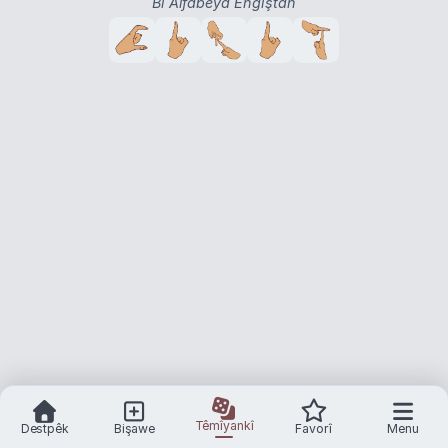
Bi Alfabeya Engiştan
Têmîyankî
Destpêk
Bişawe
Favorî
Menu