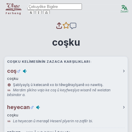
Zazakî
ê
î
û
Ferheng
coşku
COŞKU KELIMESININ ZAZACA KARŞILIKLARI
coş
›
coşku
Şabîyayîş û kelecanê xo bi têwgêrayîşanê xo nawitiş.
Merdim şîkîno vajo ke coş û keyfweşîya wisarê nê welatan
bêsindor a.
heyecan
›
coşku
La heyecan û meraqê Hesenî pîyerin ra zafêr bi.