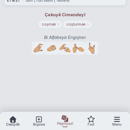
isim | ruh bilimi | felsefe
ETÎKET
Çekuyê Cimendeyî
coşmak
coşturmak
›
›
Bi Alfabeya Engiştan
Peşnîyazî
Destpêk
Bişawe
Favî
Menu